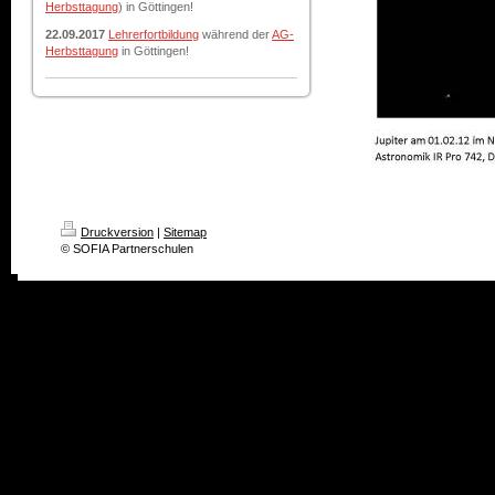
Herbsttagung
) in Göttingen!
22.09.2017
Lehrerfortbildung
während der
AG-
Herbsttagung
in Göttingen!
Druckversion
|
Sitemap
© SOFIA Partnerschulen