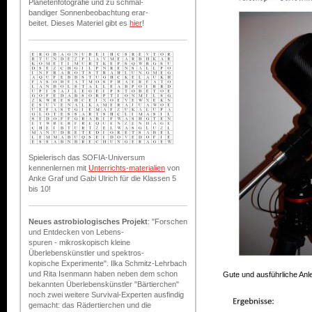
Planetenfotografie und zu schmal-
bandiger Sonnenbeobachtung erar-
beitet. Dieses Materiel gibt es
hier
!
Spielerisch das SOFIA-Universum
kennenlernen mit
Unterrichts-materialien
von
Anke Graf und Gabi Ulrich für die Klassen 5
bis 10!
Neues astrobiologisches Projekt
: "Forschen
und Entdecken von Lebens-
spuren - mikroskopisch kleine
Überlebenskünstler und spektros-
kopische Experimente". Ilka Schmitz-Lehrbach
und Rita Isenmann haben neben dem schon
Gute und ausführliche Anle
bekannten Überlebenskünstler "Bärtierchen"
noch zwei weitere Survival-Experten ausfindig
gemacht: das Rädertierchen und die