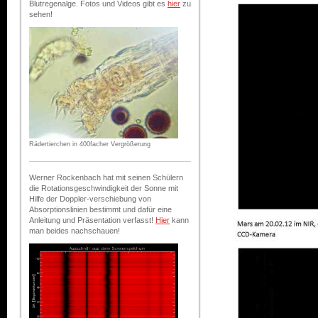
Blutregenalge. Fotos und Videos gibt es
hier
zu
sehen!
Rädertierchen in 400facher Vergrößerung
Werner Rockenbach hat mit seinen Schülern
die Rotationsgeschwindigkeit der Sonne mit
Hilfe der Doppler-verschiebung von
Absorptionslinien bestimmt und dafür eine
Anleitung und Präsentation verfasst!
Hier
kann
man beides nachschauen!