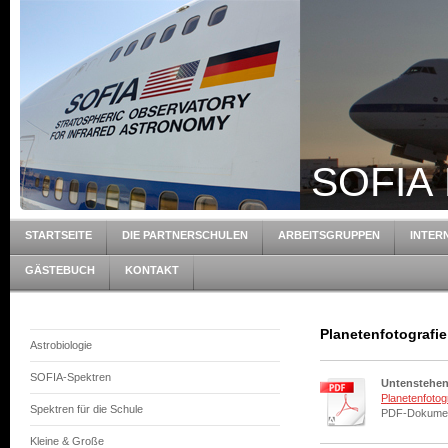
SOFIA 
STARTSEITE
DIE PARTNERSCHULEN
ARBEITSGRUPPEN
INTER
GÄSTEBUCH
KONTAKT
Planetenfotografie
Astrobiologie
SOFIA-Spektren
Untenstehen
Planetenfotogr
Spektren für die Schule
PDF-Dokumen
Kleine & Große