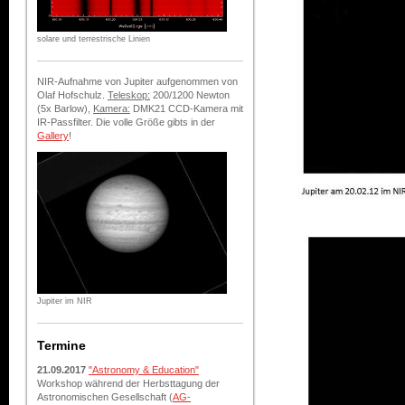
solare und terrestrische Linien
NIR-Aufnahme von Jupiter aufgenommen von
Olaf Hofschulz.
Teleskop:
200/1200 Newton
(5x Barlow),
Kamera:
DMK21 CCD-Kamera mit
IR-Passfilter. Die volle Größe gibts in der
Gallery
!
Jupiter im NIR
Termine
21.09.2017
"Astronomy & Education"
Workshop während der Herbsttagung der
Astronomischen Gesellschaft (
AG-