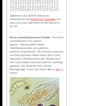
Spielerisch das SOFIA-Universum
kennenlernen mit
Unterrichts-materialien
von
Anke Graf und Gabi Ulrich für die Klassen 5
bis 10!
Neues astrobiologisches Projekt
: "Forschen
und Entdecken von Lebens-
spuren - mikroskopisch kleine
Überlebenskünstler und spektros-
kopische Experimente". Ilka Schmitz-Lehrbach
und Rita Isenmann haben neben dem schon
bekannten Überlebenskünstler "Bärtierchen"
noch zwei weitere Survival-Experten ausfindig
gemacht: das Rädertierchen und die
Blutregenalge. Fotos und Videos gibt es
hier
zu
sehen!