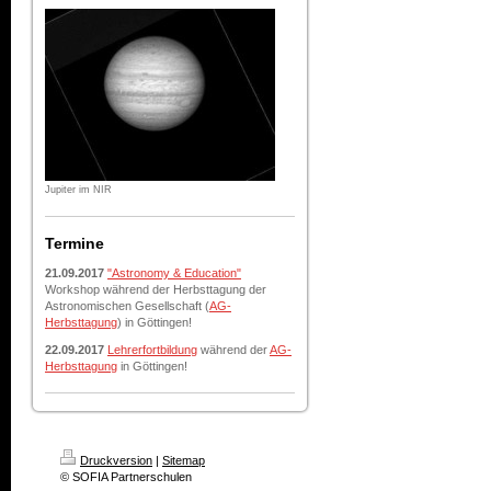
Jupiter im NIR
Termine
21.09.2017
"Astronomy & Education"
Workshop während der Herbsttagung der
Astronomischen Gesellschaft (
AG-
Herbsttagung
) in Göttingen!
22.09.2017
Lehrerfortbildung
während der
AG-
Herbsttagung
in Göttingen!
Druckversion
|
Sitemap
© SOFIA Partnerschulen