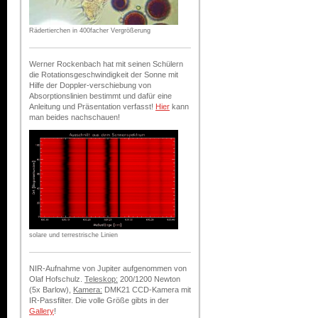
Rädertierchen in 400facher Vergrößerung
Werner Rockenbach hat mit seinen Schülern
die Rotationsgeschwindigkeit der Sonne mit
Hilfe der Doppler-verschiebung von
Absorptionslinien bestimmt und dafür eine
Anleitung und Präsentation verfasst!
Hier
kann
man beides nachschauen!
solare und terrestrische Linien
NIR-Aufnahme von Jupiter aufgenommen von
Olaf Hofschulz.
Teleskop:
200/1200 Newton
(5x Barlow),
Kamera:
DMK21 CCD-Kamera mit
IR-Passfilter. Die volle Größe gibts in der
Gallery
!