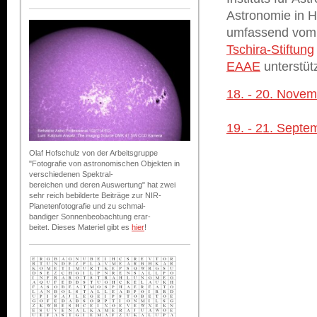
Astronomie in H
umfassend vo
Tschira-Stiftung
EAAE
unterstütz
18. - 20. Nove
19. - 21. Septe
Olaf Hofschulz von der Arbeitsgruppe
"Fotografie von astronomischen Objekten in
verschiedenen Spektral-
bereichen und deren Auswertung" hat zwei
sehr reich bebilderte Beiträge zur NIR-
Planetenfotografie und zu schmal-
bandiger Sonnenbeobachtung erar-
beitet. Dieses Materiel gibt es
hier
!