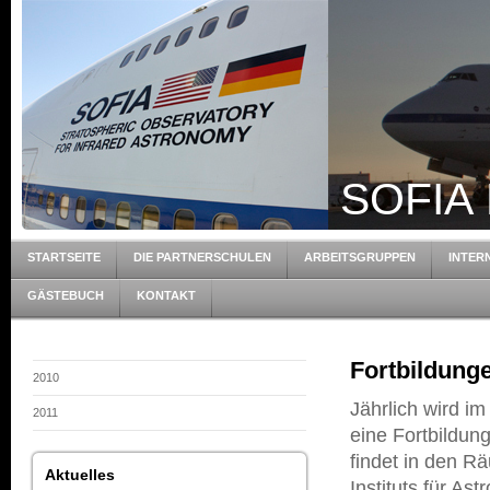
SOFIA 
STARTSEITE
DIE PARTNERSCHULEN
ARBEITSGRUPPEN
INTER
GÄSTEBUCH
KONTAKT
Fortbildung
2010
Jährlich wird im
2011
eine Fortbildun
findet in den R
Aktuelles
Instituts für A