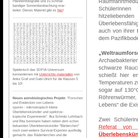
Raumfahrtmedizi
Planetenfotografie und zu schmal-
bandiger Sonnenbeobachtung erar-
SchülerInnen 
beitet. Dieses Materiel gibt es
hier
!
hitzeliebende
Überlebensfähi
auch von ihrer
dem Pazifikbod
„Weltraumfor
Archaebakterie
schwarze Rauch
Spielerisch das SOFIA-Universum
schießt hier e
kennenlernen mit
Unterrichts-materialien
von
Anke Graf und Gabi Ulrich für die Klassen 5
Temperaturen zw
bis 10!
sogar auf 130°
Röhrenwürmer, F
Neues astrobiologisches Projekt
: "Forschen
und Entdecken von Lebens-
Lebens“ die Exi
spuren - mikroskopisch kleine
Überlebenskünstler und spektros-
kopische Experimente". Ilka Schmitz-Lehrbach
Zwei Schüleri
und Rita Isenmann haben neben dem schon
Referat von 
bekannten Überlebenskünstler "Bärtierchen"
noch zwei weitere Survival-Experten ausfindig
Überlebenskün
gemacht: das Rädertierchen und die