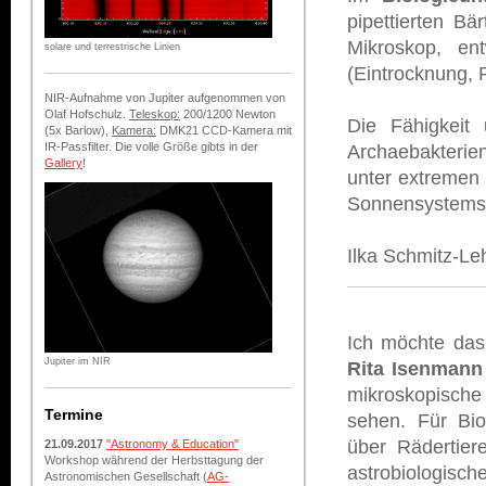
pipettierten B
Mikroskop, en
solare und terrestrische Linien
(Eintrocknung, 
NIR-Aufnahme von Jupiter aufgenommen von
Olaf Hofschulz.
Teleskop:
200/1200 Newton
Die Fähigkeit 
(5x Barlow),
Kamera:
DMK21 CCD-Kamera mit
IR-Passfilter. Die volle Größe gibts in der
Archaebakterien
Gallery
!
unter extremen
Sonnensystems
Ilka Schmitz-Le
Ich möchte das 
Jupiter im NIR
Rita Isenmann
mikroskopische 
Termine
sehen. Für Bio
über Rädertier
21.09.2017
"Astronomy & Education"
Workshop während der Herbsttagung der
astrobiologisch
Astronomischen Gesellschaft (
AG-