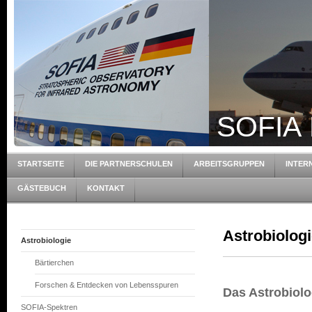
SOFIA 
STARTSEITE
DIE PARTNERSCHULEN
ARBEITSGRUPPEN
INTER
GÄSTEBUCH
KONTAKT
Astrobiolog
Astrobiologie
Bärtierchen
Forschen & Entdecken von Lebensspuren
Das Astrobiol
SOFIA-Spektren