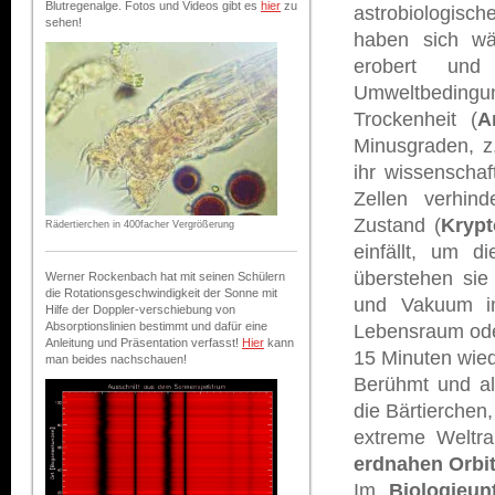
Blutregenalge. Fotos und Videos gibt es
hier
zu
astrobiologisch
sehen!
haben sich wäh
erobert und
Umweltbedingu
Trockenheit (
A
Minusgraden, z
ihr wissenschaf
Zellen verhin
Zustand (
Krypt
Rädertierchen in 400facher Vergrößerung
einfällt, um d
überstehen sie
Werner Rockenbach hat mit seinen Schülern
die Rotationsgeschwindigkeit der Sonne mit
und Vakuum im
Hilfe der Doppler-verschiebung von
Absorptionslinien bestimmt und dafür eine
Lebensraum oder
Anleitung und Präsentation verfasst!
Hier
kann
15 Minuten wied
man beides nachschauen!
Berühmt und al
die Bärtierchen
extreme Weltr
erdnahen Orbi
Im
Biologieunt