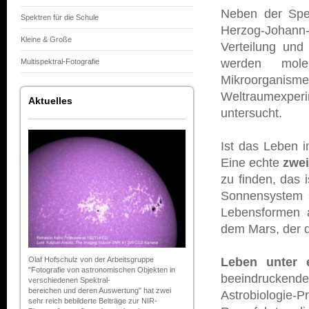
Neben der Spek
Spektren für die Schule
Herzog-Johann
Kleine & Große
Verteilung und
werden mole
Multispektral-Fotografie
Mikroorgani
Weltraumexperi
Aktuelles
untersucht.
Ist das Leben 
Eine echte
zwei
zu finden, das 
Sonnensystem s
Lebensformen a
dem Mars, der d
Leben unter 
Olaf Hofschulz von der Arbeitsgruppe
"Fotografie von astronomischen Objekten in
beeindruckend
verschiedenen Spektral-
bereichen und deren Auswertung" hat zwei
Astrobiologie-P
sehr reich bebilderte Beiträge zur NIR-