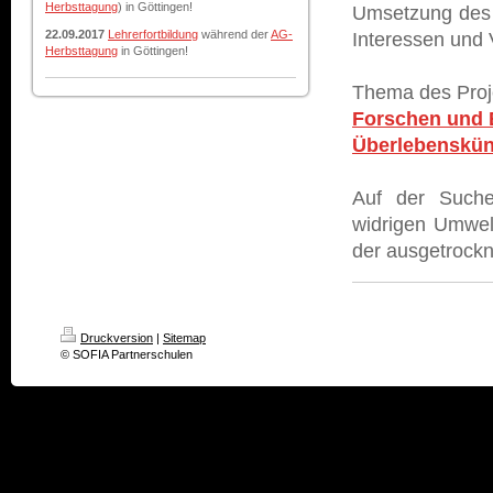
Herbsttagung
) in Göttingen!
Umsetzung des K
22.09.2017
Lehrerfortbildung
während der
AG-
Interessen und 
Herbsttagung
in Göttingen!
Thema des Proj
Forschen und 
Überlebenskün
Auf der Suche
widrigen Umwel
der ausgetrockn
Druckversion
|
Sitemap
© SOFIA Partnerschulen